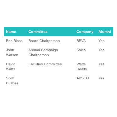
Name
Committee
Company
Alumni
Ben Blass
Board Chairperson
BBVA
Yes
John
Annual Campaign
Sales
Yes
Watson
Chairperson
David
Facilities Committee
Watts
Yes
Watts
Realty
Scott
ABSCO
Yes
Buzbee