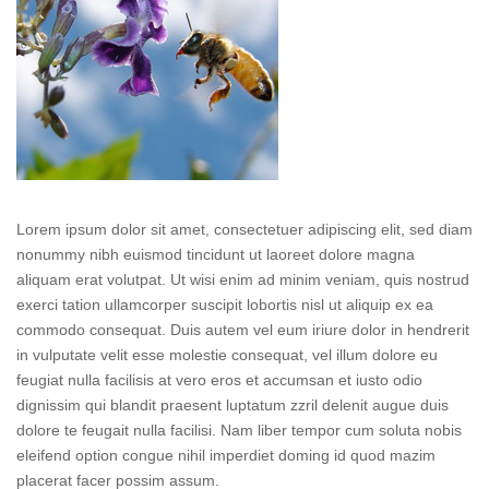
Lorem ipsum dolor sit amet, consectetuer adipiscing elit, sed diam
nonummy nibh euismod tincidunt ut laoreet dolore magna
aliquam erat volutpat. Ut wisi enim ad minim veniam, quis nostrud
exerci tation ullamcorper suscipit lobortis nisl ut aliquip ex ea
commodo consequat. Duis autem vel eum iriure dolor in hendrerit
in vulputate velit esse molestie consequat, vel illum dolore eu
feugiat nulla facilisis at vero eros et accumsan et iusto odio
dignissim qui blandit praesent luptatum zzril delenit augue duis
dolore te feugait nulla facilisi. Nam liber tempor cum soluta nobis
eleifend option congue nihil imperdiet doming id quod mazim
placerat facer possim assum.