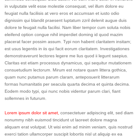
in vulputate velit esse molestie consequat, vel illum dolore eu
feugiat nulla facilisis at vero eros et accumsan et iusto odio
dignissim qui blandit praesent luptatum zzril delenit augue duis
dolore te feugait nulla facilisi. Nam liber tempor cum soluta nobis
eleifend option congue nihil imperdiet doming id quod mazim
placerat facer possim assum. Typi non habent claritatem insitam;
est usus legentis in iis qui facit eorum claritatem. Investigationes
demonstraverunt lectores legere me lius quod ii legunt saepius.
Claritas est etiam processus dynamicus, qui sequitur mutationem
consuetudium lectorum. Mirum est notare quam littera gothica,
quam nunc putamus parum claram, anteposuerit litterarum
formas humanitatis per seacula quarta decima et quinta decima.
Eodem modo typi, qui nunc nobis videntur parum clari, fiant
sollemnes in futurum.
Lorem ipsum dolor sit amet,
consectetuer adipiscing elit, sed diam
nonummy nibh euismod tincidunt ut laoreet dolore magna
aliquam erat volutpat. Ut wisi enim ad minim veniam, quis nostrud
exerci tation ullamcorper suscipit lobortis nisl ut aliquip ex ea