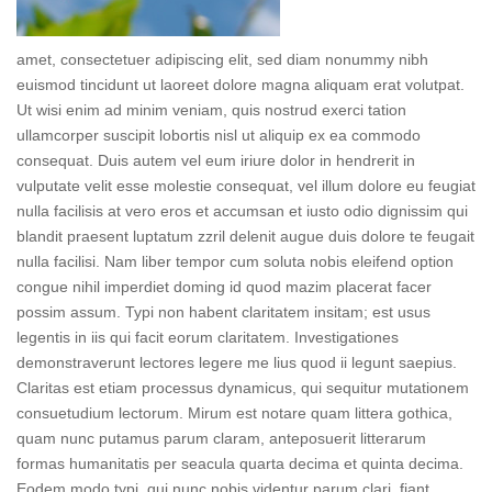
amet, consectetuer adipiscing elit, sed diam nonummy nibh
euismod tincidunt ut laoreet dolore magna aliquam erat volutpat.
Ut wisi enim ad minim veniam, quis nostrud exerci tation
ullamcorper suscipit lobortis nisl ut aliquip ex ea commodo
consequat. Duis autem vel eum iriure dolor in hendrerit in
vulputate velit esse molestie consequat, vel illum dolore eu feugiat
nulla facilisis at vero eros et accumsan et iusto odio dignissim qui
blandit praesent luptatum zzril delenit augue duis dolore te feugait
nulla facilisi. Nam liber tempor cum soluta nobis eleifend option
congue nihil imperdiet doming id quod mazim placerat facer
possim assum. Typi non habent claritatem insitam; est usus
legentis in iis qui facit eorum claritatem. Investigationes
demonstraverunt lectores legere me lius quod ii legunt saepius.
Claritas est etiam processus dynamicus, qui sequitur mutationem
consuetudium lectorum. Mirum est notare quam littera gothica,
quam nunc putamus parum claram, anteposuerit litterarum
formas humanitatis per seacula quarta decima et quinta decima.
Eodem modo typi, qui nunc nobis videntur parum clari, fiant