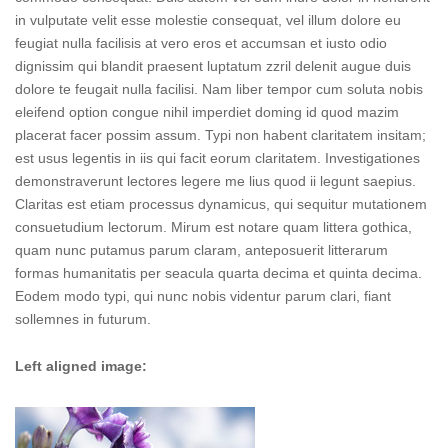
in vulputate velit esse molestie consequat, vel illum dolore eu
feugiat nulla facilisis at vero eros et accumsan et iusto odio
dignissim qui blandit praesent luptatum zzril delenit augue duis
dolore te feugait nulla facilisi. Nam liber tempor cum soluta nobis
eleifend option congue nihil imperdiet doming id quod mazim
placerat facer possim assum. Typi non habent claritatem insitam;
est usus legentis in iis qui facit eorum claritatem. Investigationes
demonstraverunt lectores legere me lius quod ii legunt saepius.
Claritas est etiam processus dynamicus, qui sequitur mutationem
consuetudium lectorum. Mirum est notare quam littera gothica,
quam nunc putamus parum claram, anteposuerit litterarum
formas humanitatis per seacula quarta decima et quinta decima.
Eodem modo typi, qui nunc nobis videntur parum clari, fiant
sollemnes in futurum.
Left aligned image: