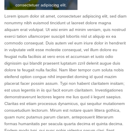
consectetuer adipiscing elit.
Lorem ipsum dolor sit amet, consectetuer adipiscing elit, sed diam
nonummy nibh euismod tincidunt ut laoreet dolore magna
aliquam erat volutpat. Ut wisi enim ad minim veniam, quis nostrud
exerci tation ullamcorper suscipit lobortis nisl ut aliquip ex ea
commodo consequat. Duis autem vel eum iriure dolor in hendrerit
in vulputate velit esse molestie consequat, vel illum dolore eu
feugiat nulla facilisis at vero eros et accumsan et iusto odio
dignissim qui blandit praesent luptatum zzril delenit augue duis
dolore te feugait nulla facilisi. Nam liber tempor cum soluta nobis
eleifend option congue nihil imperdiet doming id quod mazim
placerat facer possim assum. Typi non habent claritatem insitam;
est usus legentis in iis qui facit eorum claritatem. Investigationes
demonstraverunt lectores legere me lius quod ii legunt saepius.
Claritas est etiam processus dynamicus, qui sequitur mutationem
consuetudium lectorum. Mirum est notare quam littera gothica,
quam nunc putamus parum claram, anteposuerit litterarum
formas humanitatis per seacula quarta decima et quinta decima.
Eodem modo typi, qui nunc nobis videntur parum clari, fiant