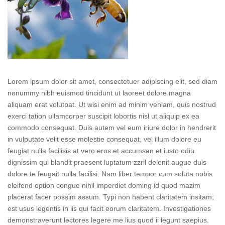
Lorem ipsum dolor sit amet, consectetuer adipiscing elit, sed diam
nonummy nibh euismod tincidunt ut laoreet dolore magna
aliquam erat volutpat. Ut wisi enim ad minim veniam, quis nostrud
exerci tation ullamcorper suscipit lobortis nisl ut aliquip ex ea
commodo consequat. Duis autem vel eum iriure dolor in hendrerit
in vulputate velit esse molestie consequat, vel illum dolore eu
feugiat nulla facilisis at vero eros et accumsan et iusto odio
dignissim qui blandit praesent luptatum zzril delenit augue duis
dolore te feugait nulla facilisi. Nam liber tempor cum soluta nobis
eleifend option congue nihil imperdiet doming id quod mazim
placerat facer possim assum. Typi non habent claritatem insitam;
est usus legentis in iis qui facit eorum claritatem. Investigationes
demonstraverunt lectores legere me lius quod ii legunt saepius.