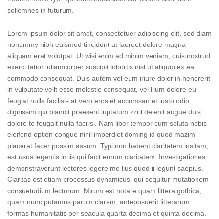
sollemnes in futurum.
Lorem ipsum dolor sit amet, consectetuer adipiscing elit, sed diam
nonummy nibh euismod tincidunt ut laoreet dolore magna
aliquam erat volutpat. Ut wisi enim ad minim veniam, quis nostrud
exerci tation ullamcorper suscipit lobortis nisl ut aliquip ex ea
commodo consequat. Duis autem vel eum iriure dolor in hendrerit
in vulputate velit esse molestie consequat, vel illum dolore eu
feugiat nulla facilisis at vero eros et accumsan et iusto odio
dignissim qui blandit praesent luptatum zzril delenit augue duis
dolore te feugait nulla facilisi. Nam liber tempor cum soluta nobis
eleifend option congue nihil imperdiet doming id quod mazim
placerat facer possim assum. Typi non habent claritatem insitam;
est usus legentis in iis qui facit eorum claritatem. Investigationes
demonstraverunt lectores legere me lius quod ii legunt saepius.
Claritas est etiam processus dynamicus, qui sequitur mutationem
consuetudium lectorum. Mirum est notare quam littera gothica,
quam nunc putamus parum claram, anteposuerit litterarum
formas humanitatis per seacula quarta decima et quinta decima.